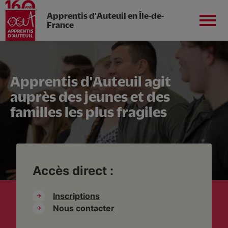
Apprentis d'Auteuil en Île-de-
France
Aller
au
contenu
Inscriptions
principal
Nous connaitre
Apprentis d'Auteuil agit
auprès des jeunes et des
Etablissements scolaires
familles les plus fragiles
Formations scolaires et apprentissage
Accès direct :
Insertion professionnelle
Inscriptions
Nous contacter
Rejoindre nos actions