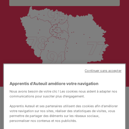
Contact & soutien
Continuer sans accepter
Apprentis d'Auteuil améliore votre navigation
Fondation catholique reconnue d'utilité
Nous avons besoin de votre clic ! Les cookies nous aident à adapter nos
publique, acteur engagé de la prévention et de
communications pour susciter plus d'engagement.
la protection de l'enfance, Apprentis d'Auteuil
développe en France et à l'international des
Apprentis Auteuil et ses partenaires utilisent des cookies afin d'améliorer
programmes d'accueil, d'éducation, de
votre navigation sur nos sites, réaliser des statistiques de visites, vous
formation et d'insertio, pour redonner aux
permettre de partager des éléments sur les réseaux sociaux,
jeunes et aux familles fragilisés ce qui leur
personnaliser nos contenus et nos publicités.
manque le plus
: la confiance.