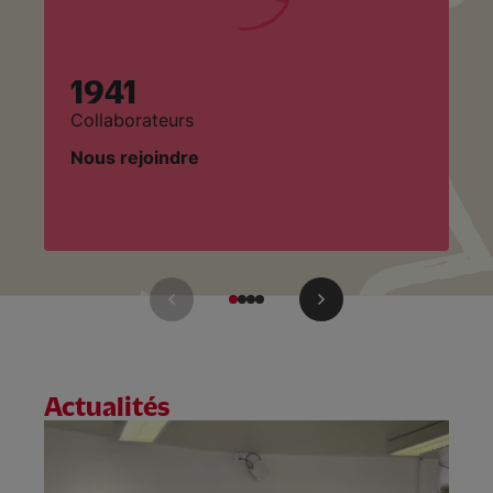
1941
Collaborateurs
Je
Nous rejoindre
D
Actualités