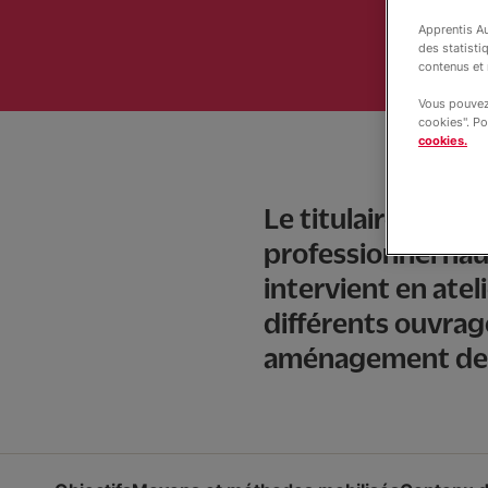
Apprentis Au
des statisti
contenus et 
Vous pouvez 
cookies". Po
cookies.
Le titulaire de ce
professionnel hau
intervient en atel
différents ouvrag
aménagement de pi