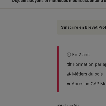
Objectifs
Moyens et méthodes mobilisés
Contenu d
S'inscrire en Brevet Pr
🕙 En 2 ans
🎓 Formation par a
🪵 Métiers du bois
➡️ Après un CAP Me