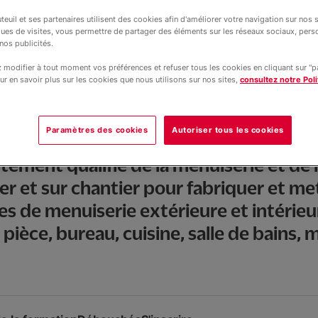
teuil et ses partenaires utilisent des cookies afin d'améliorer votre navigation sur nos si
ques de visites, vous permettre de partager des éléments sur les réseaux sociaux, pers
nos publicités.
modifier à tout moment vos préférences et refuser tous les cookies en cliquant sur "
ur en savoir plus sur les cookies que nous utilisons sur nos sites,
consultez notre Poli
© Benoît RAJAU / Ap
Paramètres des cookies
Autoriser tous les cookies
 Brevet Professionnel est destiné à deve
tement qualifié de la menuiserie et de 
ier et sur chantier pour fabriquer et m
es de menuiserie extérieure et intérieu
èce, bureau, cuisine, salle de bains, m