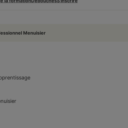
e la formation
Débouchés
S'inscrire
ofessionnel Menuisier
pprentissage
nuisier