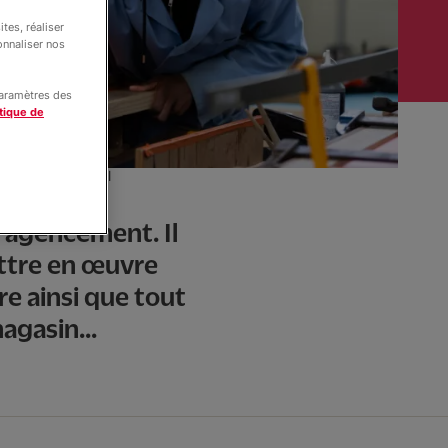
tes, réaliser
onnaliser nos
paramètres des
tique de
prentis d’Auteuil
nir un
l’agencement. Il
ettre en œuvre
re ainsi que tout
agasin...