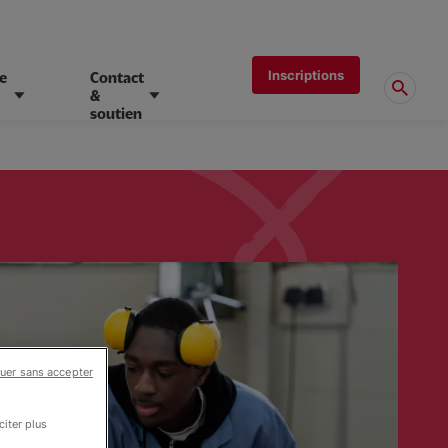
Inscriptions
e
Contact
&
soutien
uer sans accepter
iter plus