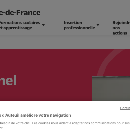
le-de-France
Formations scolaires
Insertion
Rejoindr
et apprentissage
professionnelle
nos
actions
nel
Contin
 d'Auteuil améliore votre navigation
esoin de votre clic ! Les cookies nous aident à adapter nos communications pour susc
nt.