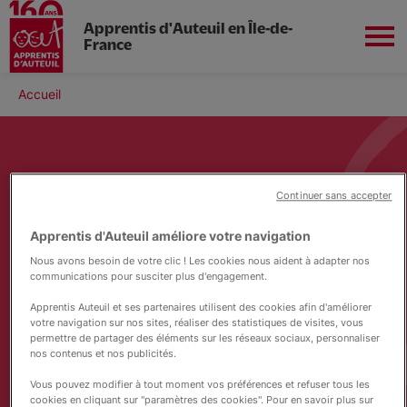
Apprentis d'Auteuil en Île-de-
France
Aller
au
Fil
Accueil
contenu
Inscriptions
d'Ariane
principal
Nous connaitre
Vers les métiers de l'éducatif
Etablissements scolaires
Continuer sans accepter
Apprentis d'Auteuil améliore votre navigation
Formations scolaires et apprentissage
Nous avons besoin de votre clic ! Les cookies nous aident à adapter nos
communications pour susciter plus d'engagement.
Apprentis Auteuil et ses partenaires utilisent des cookies afin d'améliorer
Insertion professionnelle
votre navigation sur nos sites, réaliser des statistiques de visites, vous
permettre de partager des éléments sur les réseaux sociaux, personnaliser
nos contenus et nos publicités.
Vous pouvez modifier à tout moment vos préférences et refuser tous les
Rejoindre nos actions
cookies en cliquant sur "paramètres des cookies". Pour en savoir plus sur