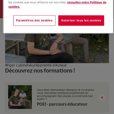
les cookies que nous utilisons sur nos sites,
consultez notre Politique de
cookies.
Contact & soutien
Paramètres des cookies
Autoriser tous les cookies
©Igor Lubinetsky/Apprentis d'Auteuil
Découvrez nos formations !
Vous êtes demandeur d’emploi et souhaitez
vous réorienter professionnellement en
accompagnant des jeunes à construire leur
avenir ?
POEI - parcours éducateur