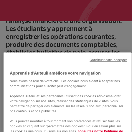
des professionnels capables de gérer la
comptabilité, la paie, la fiscalité et
Contact & soutien
l’analyse financière d’une organisation.
Les étudiants y apprennent à
enregistrer les opérations courantes,
produire des documents comptables,
établir les bulletins de paie, assurer les
déclarations fiscales et sociales,
Continuer sans accepter
analyser les coûts et la trésorerie, et
Apprentis d'Auteuil améliore votre navigation
utiliser les outils numériques pour
Nous avons besoin de votre clic ! Les cookies nous aident à adapter nos
contribuer à la gestion de l’entreprise.
communications pour susciter plus d'engagement.
Apprentis Auteuil et ses partenaires utilisent des cookies afin d'améliorer
votre navigation sur nos sites, réaliser des statistiques de visites, vous
S'inscrire en BTS Comptabilité et gestion
permettre de partager des éléments sur les réseaux sociaux, personnaliser
nos contenus et nos publicités.
Vous pouvez modifier à tout moment vos préférences et refuser tous les
cookies en cliquant sur "paramètres des cookies". Pour en savoir plus sur
les cookies que nous utilisons sur nos sites,
consultez notre Politique de