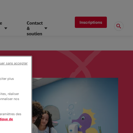
Inscriptions
e
Contact
&
soutien
uer sans accepter
iter plus
tes, réaliser
onnaliser nos
paramètres des
tique de