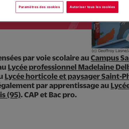
Paramètres des cookies
Autoriser tous les cookies
(c) Geoffroy Lasne/
nsées par voie scolaire au
Campus Sa
 au
Lycée professionnel Madelaine Del
u
Lycée horticole et paysager Saint-P
 également par apprentissage au
Lycée
s (95)
. CAP et Bac pro.