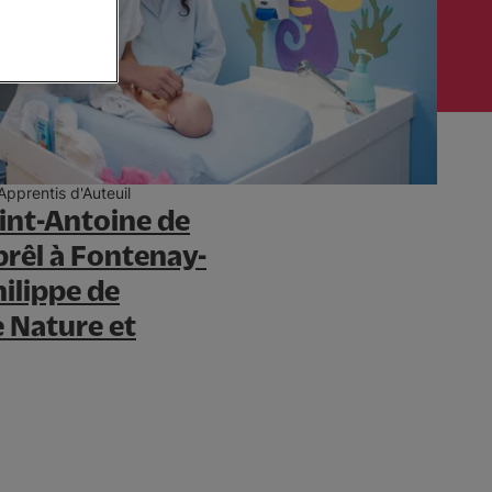
Apprentis d'Auteuil
int-Antoine de
brêl à Fontenay-
hilippe de
 Nature et