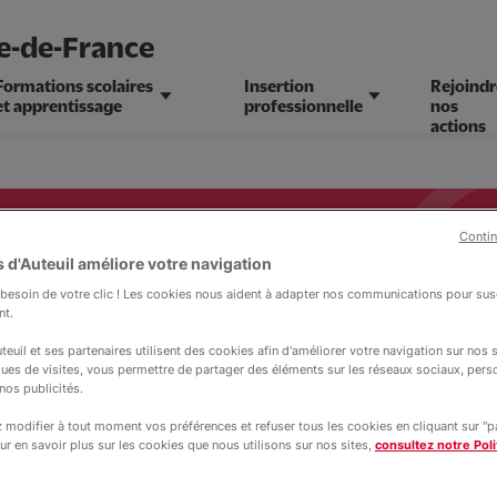
le-de-France
Formations scolaires
Insertion
Rejoindr
et apprentissage
professionnelle
nos
actions
Contin
 d'Auteuil améliore votre navigation
personne et
esoin de votre clic ! Les cookies nous aident à adapter nos communications pour susc
nt.
teuil et ses partenaires utilisent des cookies afin d'améliorer votre navigation sur nos si
ques de visites, vous permettre de partager des éléments sur les réseaux sociaux, pers
nos publicités.
modifier à tout moment vos préférences et refuser tous les cookies en cliquant sur "
ur en savoir plus sur les cookies que nous utilisons sur nos sites,
consultez notre Poli